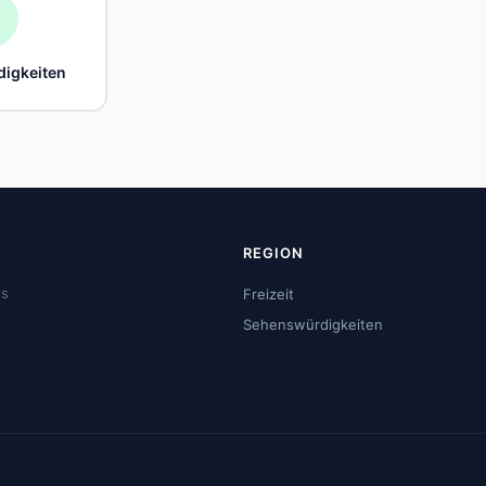

igkeiten
REGION
us
Freizeit
Sehenswürdigkeiten