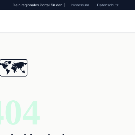
Dein regionales Portal für den |
Impressum
Datenschutz
🗺️
404