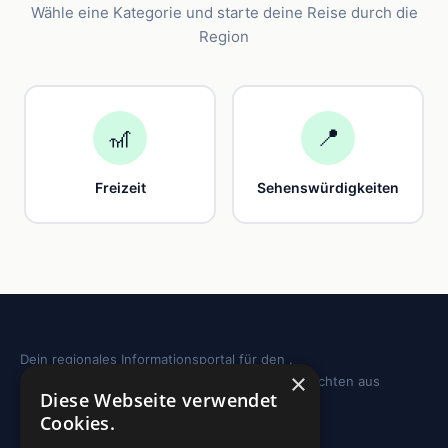
Wähle eine Kategorie und starte deine Reise durch die
Region
🎢
📍
Freizeit
Sehenswürdigkeiten
Dein regionales Informationsportal für den .
×
Sehenswürdigkeiten, Ausflugstipps und Geschichten aus
Diese Webseite verwendet
deiner Region.
Cookies.