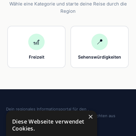
Wähle eine Kategorie und starte deine Reise durch die
Region
🎢
📍
Freizeit
Sehenswürdigkeiten
Dein regionales Informationsportal für den .
×
Sehenswürdigkeiten, Ausflugstipps und Geschichten aus
Diese Webseite verwendet
deiner Region.
Cookies.