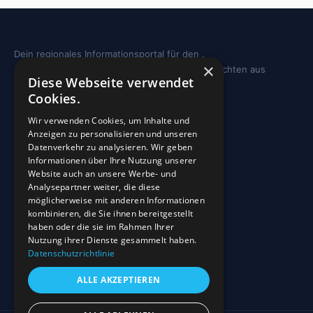
Dein regionales Informationsportal für den .
×
Sehenswürdigkeiten, Ausflugstipps und Geschichten aus
Diese Webseite verwendet
deiner Region.
Cookies.
REGION
Wir verwenden Cookies, um Inhalte und
Anzeigen zu personalisieren und unseren
Freizeit
Datenverkehr zu analysieren. Wir geben
Informationen über Ihre Nutzung unserer
Sehenswürdigkeiten
Website auch an unsere Werbe- und
Analysepartner weiter, die diese
möglicherweise mit anderen Informationen
INFO
kombinieren, die Sie ihnen bereitgestellt
haben oder die sie im Rahmen Ihrer
Blog
Nutzung ihrer Dienste gesammelt haben.
Sehenswürdigkeiten
Datenschutzrichtlinie
Impressum
ALLE AKZEPTIEREN
Datenschutz