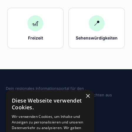
🎢
📍
Freizeit
Sehenswürdigkeiten
Dein regionales Informationsportal für den .
×
Sehenswürdigkeiten, Ausflugstipps und Geschichten aus
Diese Webseite verwendet
deiner Region.
Cookies.
REGION
Wir verwenden Cookies, um Inhalte und
Anzeigen zu personalisieren und unseren
Freizeit
Datenverkehr zu analysieren. Wir geben