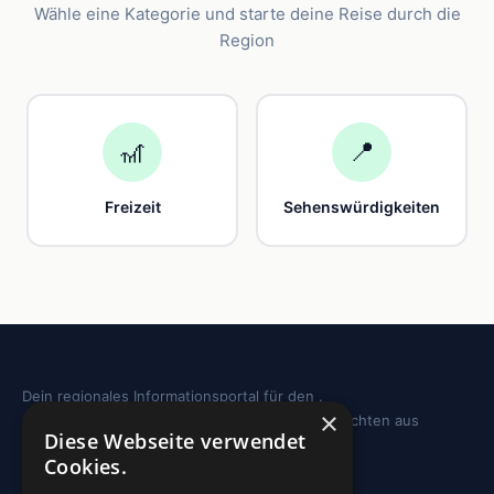
Wähle eine Kategorie und starte deine Reise durch die
Region
🎢
📍
Freizeit
Sehenswürdigkeiten
Dein regionales Informationsportal für den .
×
Sehenswürdigkeiten, Ausflugstipps und Geschichten aus
Diese Webseite verwendet
deiner Region.
Cookies.