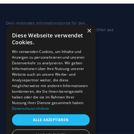
Dein regionales Informationsportal für den .
×
Sehenswürdigkeiten, Ausflugstipps und Geschichten aus
Diese Webseite verwendet
deiner Region.
Cookies.
REGION
Wir verwenden Cookies, um Inhalte und
Anzeigen zu personalisieren und unseren
Freizeit
Datenverkehr zu analysieren. Wir geben
Informationen über Ihre Nutzung unserer
Sehenswürdigkeiten
Website auch an unsere Werbe- und
Analysepartner weiter, die diese
möglicherweise mit anderen Informationen
INFO
kombinieren, die Sie ihnen bereitgestellt
haben oder die sie im Rahmen Ihrer
Blog
Nutzung ihrer Dienste gesammelt haben.
Sehenswürdigkeiten
Datenschutzrichtlinie
Impressum
ALLE AKZEPTIEREN
Datenschutz