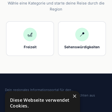
Wähle eine Kategorie und starte deine Reise durch die
Region
🎢
📍
Freizeit
Sehenswürdigkeiten
Dein regionales Informationsportal für den .
×
Sehenswürdigkeiten, Ausflugstipps und Geschichten aus
Diese Webseite verwendet
deiner Region.
Cookies.