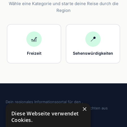
Wähle eine Kategorie und starte deine Reise durch die
Region
🎢
📍
Freizeit
Sehenswürdigkeiten
Dein regionales Informationsportal für den .
×
Sehenswürdigkeiten, Ausflugstipps und Geschichten aus
Diese Webseite verwendet
deiner Region.
Cookies.