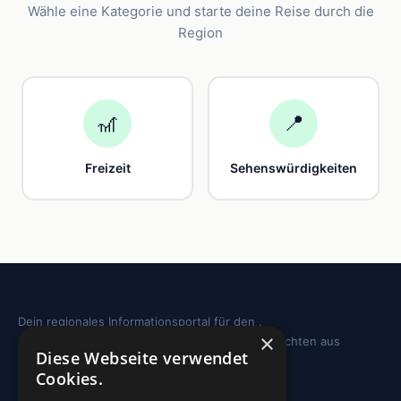
Wähle eine Kategorie und starte deine Reise durch die
Region
🎢
📍
Freizeit
Sehenswürdigkeiten
Dein regionales Informationsportal für den .
×
Sehenswürdigkeiten, Ausflugstipps und Geschichten aus
Diese Webseite verwendet
deiner Region.
Cookies.