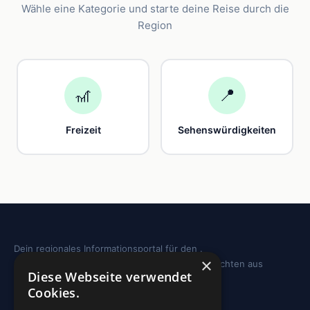
Wähle eine Kategorie und starte deine Reise durch die
Region
🎢
📍
Freizeit
Sehenswürdigkeiten
Dein regionales Informationsportal für den .
×
Sehenswürdigkeiten, Ausflugstipps und Geschichten aus
Diese Webseite verwendet
deiner Region.
Cookies.