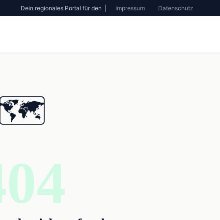
Dein regionales Portal für den |
Impressum
Datenschutz
🗺️
404