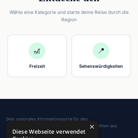
Wähle eine Kategorie und starte deine Reise durch die
Region
🎢
📍
Freizeit
Sehenswürdigkeiten
Dein regionales Informationsportal für den .
×
Sehenswürdigkeiten, Ausflugstipps und Geschichten aus
Diese Webseite verwendet
deiner Region.