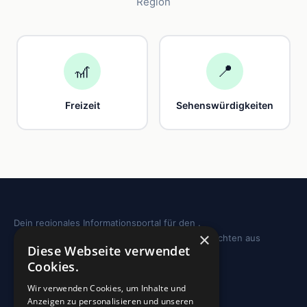
Region
🎢
📍
Freizeit
Sehenswürdigkeiten
Dein regionales Informationsportal für den .
×
Sehenswürdigkeiten, Ausflugstipps und Geschichten aus
Diese Webseite verwendet
deiner Region.
Cookies.
REGION
Wir verwenden Cookies, um Inhalte und
Anzeigen zu personalisieren und unseren