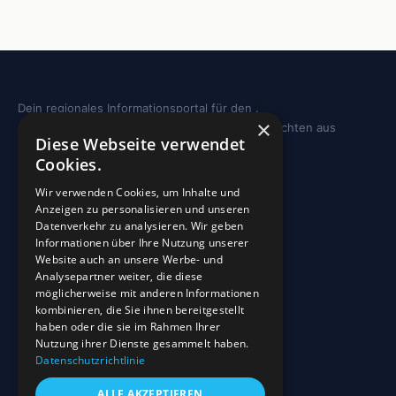
Dein regionales Informationsportal für den .
×
Sehenswürdigkeiten, Ausflugstipps und Geschichten aus
Diese Webseite verwendet
deiner Region.
Cookies.
REGION
Wir verwenden Cookies, um Inhalte und
Anzeigen zu personalisieren und unseren
Freizeit
Datenverkehr zu analysieren. Wir geben
Informationen über Ihre Nutzung unserer
Sehenswürdigkeiten
Website auch an unsere Werbe- und
Analysepartner weiter, die diese
möglicherweise mit anderen Informationen
INFO
kombinieren, die Sie ihnen bereitgestellt
haben oder die sie im Rahmen Ihrer
Blog
Nutzung ihrer Dienste gesammelt haben.
Sehenswürdigkeiten
Datenschutzrichtlinie
Impressum
ALLE AKZEPTIEREN