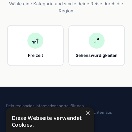
Wähle eine Kategorie und starte deine Reise durch die
Region
🎢
📍
Freizeit
Sehenswürdigkeiten
Dein regionales Informationsportal für den .
×
Sehenswürdigkeiten, Ausflugstipps und Geschichten aus
Diese Webseite verwendet
deiner Region.
Cookies.