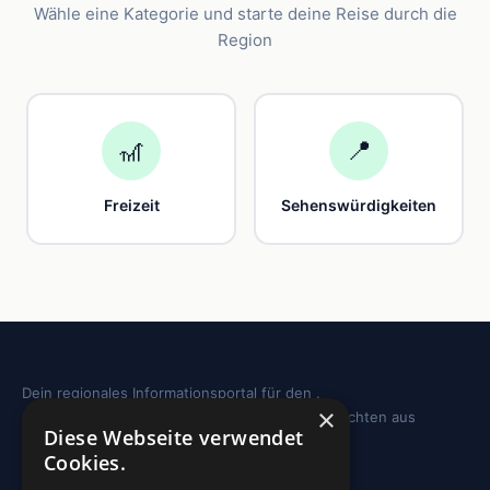
Wähle eine Kategorie und starte deine Reise durch die
Region
🎢
📍
Freizeit
Sehenswürdigkeiten
Dein regionales Informationsportal für den .
×
Sehenswürdigkeiten, Ausflugstipps und Geschichten aus
Diese Webseite verwendet
deiner Region.
Cookies.