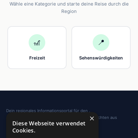
Wähle eine Kategorie und starte deine Reise durch die
Region
🎢
📍
Freizeit
Sehenswürdigkeiten
Dein regionales Informationsportal für den .
×
Sehenswürdigkeiten, Ausflugstipps und Geschichten aus
Diese Webseite verwendet
deiner Region.
Cookies.