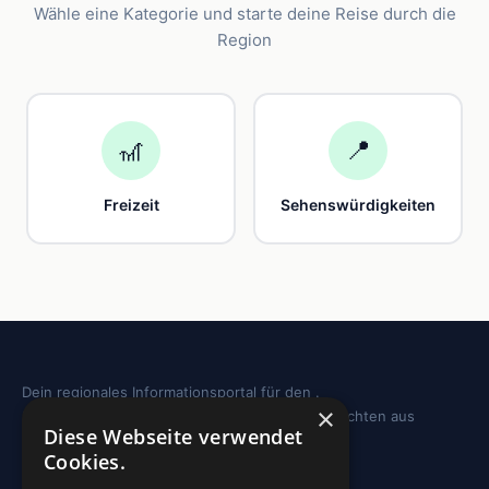
Wähle eine Kategorie und starte deine Reise durch die
Region
🎢
📍
Freizeit
Sehenswürdigkeiten
Dein regionales Informationsportal für den .
×
Sehenswürdigkeiten, Ausflugstipps und Geschichten aus
Diese Webseite verwendet
deiner Region.
Cookies.