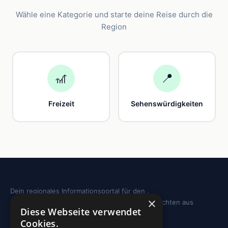
Wähle eine Kategorie und starte deine Reise durch die
Region
🎢
📍
Freizeit
Sehenswürdigkeiten
Dein regionales Informationsportal für den .
×
Sehenswürdigkeiten, Ausflugstipps und Geschichten aus
Diese Webseite verwendet
deiner Region.
Cookies.