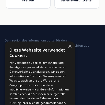
Freizeit
Sehenswürdigkeiten
Dein regionales Informationsportal für den .
×
Sehenswürdigkeiten, Ausflugstipps und Geschichten aus
Diese Webseite verwendet
deiner Region.
Cookies.
REGION
Wir verwenden Cookies, um Inhalte und
Anzeigen zu personalisieren und unseren
Freizeit
Datenverkehr zu analysieren. Wir geben
Informationen über Ihre Nutzung unserer
Sehenswürdigkeiten
Website auch an unsere Werbe- und
Analysepartner weiter, die diese
möglicherweise mit anderen Informationen
INFO
kombinieren, die Sie ihnen bereitgestellt
haben oder die sie im Rahmen Ihrer
Blog
Nutzung ihrer Dienste gesammelt haben.