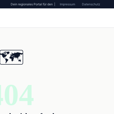
Dein regionales Portal für den |
Impressum
Datenschutz
🗺️
404