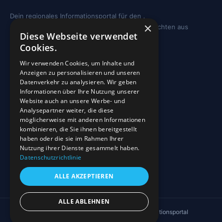
Dein regionales Informationsportal für den .
×
Sehenswürdigkeiten, Ausflugstipps und Geschichten aus
Diese Webseite verwendet
deiner Region.
Cookies.
REGION
Wir verwenden Cookies, um Inhalte und
Anzeigen zu personalisieren und unseren
Freizeit
Datenverkehr zu analysieren. Wir geben
Informationen über Ihre Nutzung unserer
Sehenswürdigkeiten
Website auch an unsere Werbe- und
Analysepartner weiter, die diese
möglicherweise mit anderen Informationen
INFO
kombinieren, die Sie ihnen bereitgestellt
haben oder die sie im Rahmen Ihrer
Blog
Nutzung ihrer Dienste gesammelt haben.
Sehenswürdigkeiten
Datenschutzrichtlinie
Impressum
ALLE AKZEPTIEREN
Datenschutz
ALLE ABLEHNEN
© 2026 4EVERGLEN UG · Regionales Informationsportal
↑ Nach oben