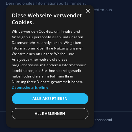
Dein regionales Informationsportal für den .
×
Sehenswürdigkeiten, Ausflugstipps und Geschichten aus
Diese Webseite verwendet
deiner Region.
Cookies.
REGION
Wir verwenden Cookies, um Inhalte und
Anzeigen zu personalisieren und unseren
Freizeit
Datenverkehr zu analysieren. Wir geben
Informationen über Ihre Nutzung unserer
Sehenswürdigkeiten
Website auch an unsere Werbe- und
Analysepartner weiter, die diese
möglicherweise mit anderen Informationen
INFO
kombinieren, die Sie ihnen bereitgestellt
haben oder die sie im Rahmen Ihrer
Blog
Nutzung ihrer Dienste gesammelt haben.
Sehenswürdigkeiten
Datenschutzrichtlinie
Impressum
ALLE AKZEPTIEREN
Datenschutz
ALLE ABLEHNEN
© 2026 4EVERGLEN UG · Regionales Informationsportal
↑ Nach oben