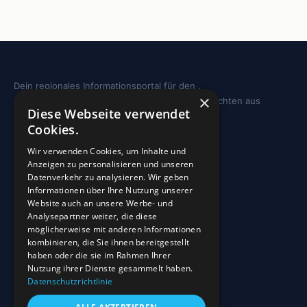
Dein regionales Informationsportal für den .
×
Sehenswürdigkeiten, Ausflugstipps und Geschichten aus
Diese Webseite verwendet
deiner Region.
Cookies.
REGION
Wir verwenden Cookies, um Inhalte und
Anzeigen zu personalisieren und unseren
Freizeit
Datenverkehr zu analysieren. Wir geben
Informationen über Ihre Nutzung unserer
Sehenswürdigkeiten
Website auch an unsere Werbe- und
Analysepartner weiter, die diese
möglicherweise mit anderen Informationen
INFO
kombinieren, die Sie ihnen bereitgestellt
haben oder die sie im Rahmen Ihrer
Blog
Nutzung ihrer Dienste gesammelt haben.
Sehenswürdigkeiten
Datenschutzrichtlinie
Impressum