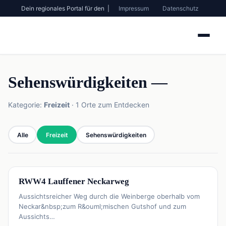
Dein regionales Portal für den |
Impressum
Datenschutz
Sehenswürdigkeiten —
Kategorie:
Freizeit
· 1 Orte zum Entdecken
Alle
Freizeit
Sehenswürdigkeiten
📍
Freizeit
RWW4 Lauffener Neckarweg
Aussichtsreicher Weg durch die Weinberge oberhalb vom
Neckar&nbsp;zum R&ouml;mischen Gutshof und zum
Aussichts…