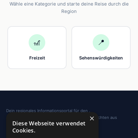
Wähle eine Kategorie und starte deine Reise durch die
Region
🎢
📍
Freizeit
Sehenswürdigkeiten
Dein regionales Informationsportal für den .
×
Sehenswürdigkeiten, Ausflugstipps und Geschichten aus
Diese Webseite verwendet
deiner Region.
Cookies.