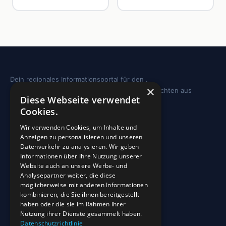
Dein regionales Informationsportal für den .
×
Sehenswürdigkeiten, Ausflugstipps und Geschichten aus
Diese Webseite verwendet
deiner Region.
Cookies.
REGION
Wir verwenden Cookies, um Inhalte und
Anzeigen zu personalisieren und unseren
Freizeit
Datenverkehr zu analysieren. Wir geben
Informationen über Ihre Nutzung unserer
Sehenswürdigkeiten
Website auch an unsere Werbe- und
Analysepartner weiter, die diese
möglicherweise mit anderen Informationen
INFO
kombinieren, die Sie ihnen bereitgestellt
haben oder die sie im Rahmen Ihrer
Blog
Nutzung ihrer Dienste gesammelt haben.
Sehenswürdigkeiten
Datenschutzrichtlinie