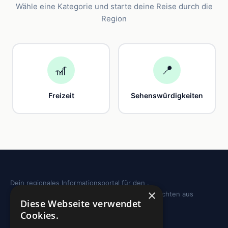
Wähle eine Kategorie und starte deine Reise durch die
Region
🎢
📍
Freizeit
Sehenswürdigkeiten
Dein regionales Informationsportal für den .
×
Sehenswürdigkeiten, Ausflugstipps und Geschichten aus
Diese Webseite verwendet
deiner Region.
Cookies.