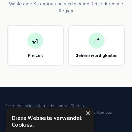
Wähle eine Kategorie und starte deine Reise durch die
Region
🎢
📍
Freizeit
Sehenswürdigkeiten
Dein regionales Informationsportal für den .
×
Sehenswürdigkeiten, Ausflugstipps und Geschichten aus
Diese Webseite verwendet
deiner Region.
Cookies.