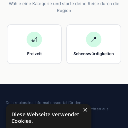
Wähle eine Kategorie und starte deine Reise durch die
Region
🎢
📍
Freizeit
Sehenswürdigkeiten
Dein regionales Informationsportal für den .
×
Sehenswürdigkeiten, Ausflugstipps und Geschichten aus
Diese Webseite verwendet
deiner Region.
Cookies.