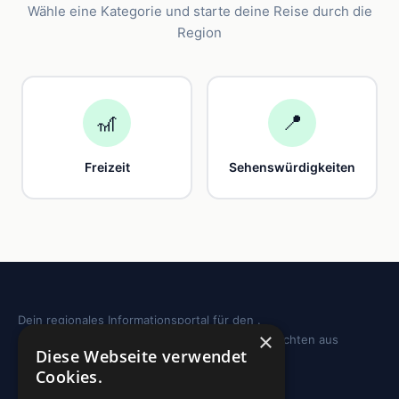
Wähle eine Kategorie und starte deine Reise durch die
Region
🎢
📍
Freizeit
Sehenswürdigkeiten
Dein regionales Informationsportal für den .
×
Sehenswürdigkeiten, Ausflugstipps und Geschichten aus
Diese Webseite verwendet
deiner Region.
Cookies.