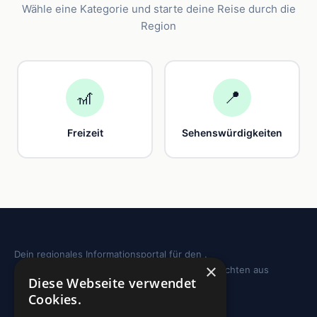
Wähle eine Kategorie und starte deine Reise durch die
Region
🎢
📍
Freizeit
Sehenswürdigkeiten
Dein regionales Informationsportal für den .
×
Sehenswürdigkeiten, Ausflugstipps und Geschichten aus
Diese Webseite verwendet
deiner Region.
Cookies.