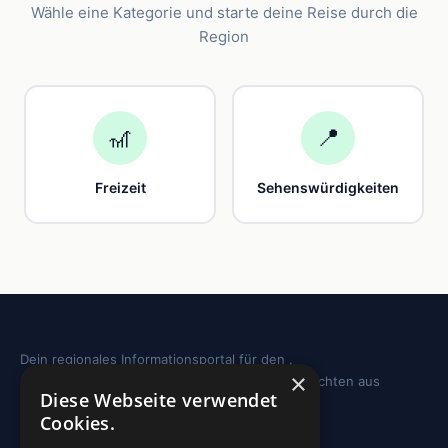
Wähle eine Kategorie und starte deine Reise durch die
Region
🎢
📍
Freizeit
Sehenswürdigkeiten
Dein regionales Informationsportal für den .
×
Sehenswürdigkeiten, Ausflugstipps und Geschichten aus
Diese Webseite verwendet
deiner Region.
Cookies.