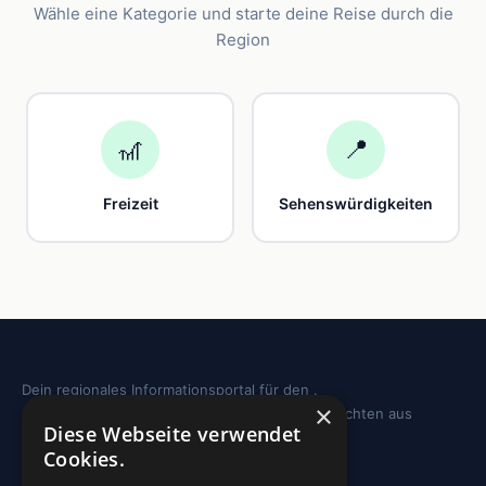
Wähle eine Kategorie und starte deine Reise durch die
Region
🎢
📍
Freizeit
Sehenswürdigkeiten
Dein regionales Informationsportal für den .
×
Sehenswürdigkeiten, Ausflugstipps und Geschichten aus
Diese Webseite verwendet
deiner Region.
Cookies.