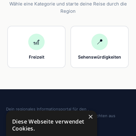
Wähle eine Kategorie und starte deine Reise durch die
Region
🎢
📍
Freizeit
Sehenswürdigkeiten
Dein regionales Informationsportal für den .
×
Sehenswürdigkeiten, Ausflugstipps und Geschichten aus
Diese Webseite verwendet
deiner Region.
Cookies.