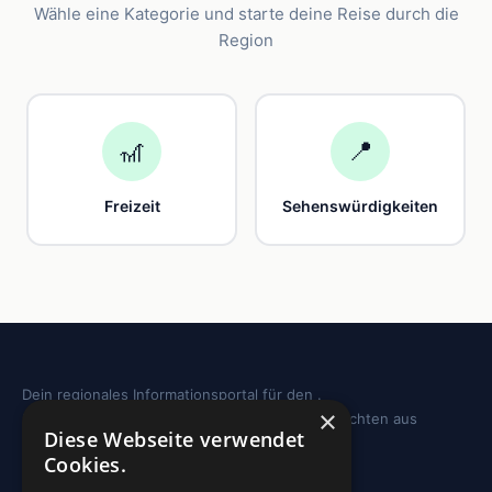
Wähle eine Kategorie und starte deine Reise durch die
Region
🎢
📍
Freizeit
Sehenswürdigkeiten
Dein regionales Informationsportal für den .
×
Sehenswürdigkeiten, Ausflugstipps und Geschichten aus
Diese Webseite verwendet
deiner Region.
Cookies.