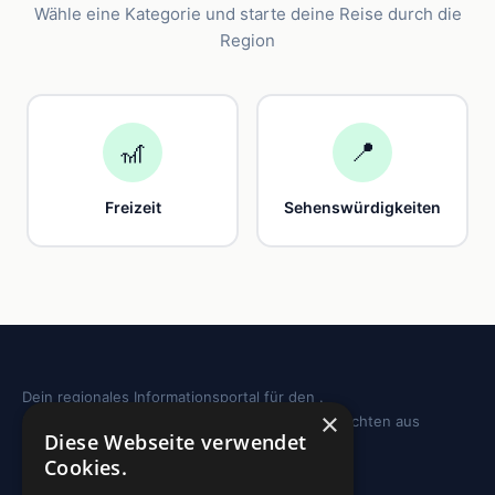
Wähle eine Kategorie und starte deine Reise durch die
Region
🎢
📍
Freizeit
Sehenswürdigkeiten
Dein regionales Informationsportal für den .
×
Sehenswürdigkeiten, Ausflugstipps und Geschichten aus
Diese Webseite verwendet
deiner Region.
Cookies.