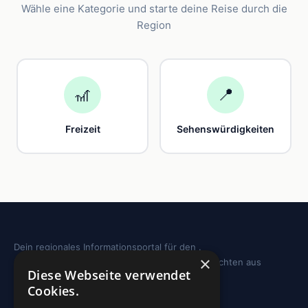
Wähle eine Kategorie und starte deine Reise durch die
Region
🎢
📍
Freizeit
Sehenswürdigkeiten
Dein regionales Informationsportal für den .
×
Sehenswürdigkeiten, Ausflugstipps und Geschichten aus
Diese Webseite verwendet
deiner Region.
Cookies.