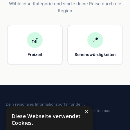
Wähle eine Kategorie und starte deine Reise durch die
Region
🎢
📍
Freizeit
Sehenswürdigkeiten
Dein regionales Informationsportal für den .
×
Sehenswürdigkeiten, Ausflugstipps und Geschichten aus
Diese Webseite verwendet
deiner Region.
Cookies.