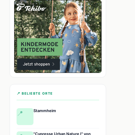
📍 BELIEBTE ORTE
Stammheim
📍
"Cypresse Urban Nature I" von