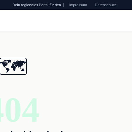
Dein regionales Portal für den |
Impressum
Datenschutz
🗺️
404