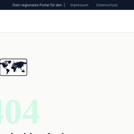
Dein regionales Portal für den |
Impressum
Datenschutz
🗺️
404