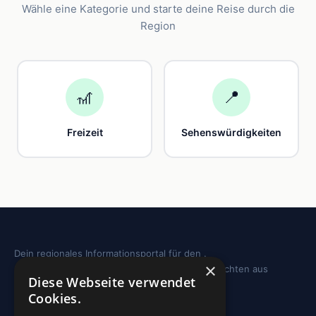
Wähle eine Kategorie und starte deine Reise durch die
Region
🎢
📍
Freizeit
Sehenswürdigkeiten
Dein regionales Informationsportal für den .
×
Sehenswürdigkeiten, Ausflugstipps und Geschichten aus
Diese Webseite verwendet
deiner Region.
Cookies.