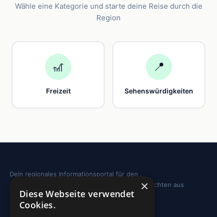
Wähle eine Kategorie und starte deine Reise durch die
Region
🎢
📍
Freizeit
Sehenswürdigkeiten
Dein regionales Informationsportal für den .
×
Sehenswürdigkeiten, Ausflugstipps und Geschichten aus
Diese Webseite verwendet
deiner Region.
Cookies.