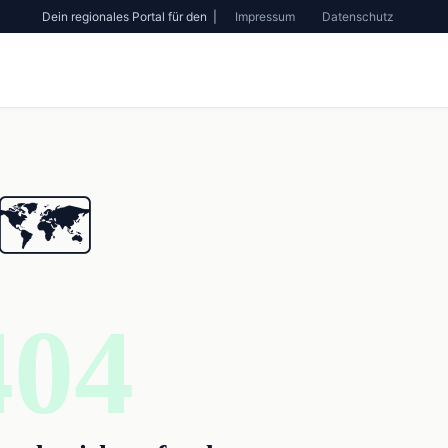
Dein regionales Portal für den |
Impressum
Datenschutz
🗺️
404