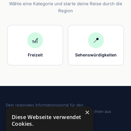
Wähle eine Kategorie und starte deine Reise durch die
Region
🎢
📍
Freizeit
Sehenswürdigkeiten
Dein regionales Informationsportal für den .
×
Sehenswürdigkeiten, Ausflugstipps und Geschichten aus
Diese Webseite verwendet
deiner Region.
Cookies.