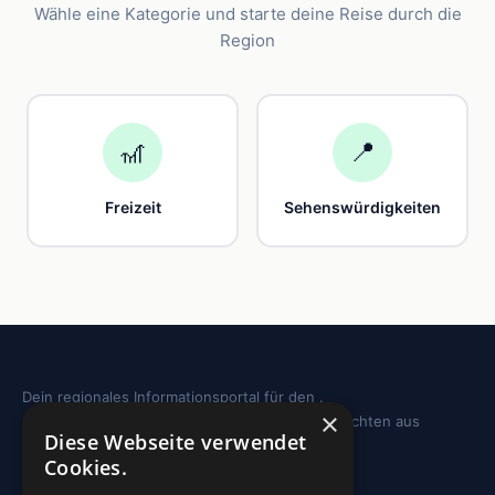
Wähle eine Kategorie und starte deine Reise durch die
Region
🎢
📍
Freizeit
Sehenswürdigkeiten
Dein regionales Informationsportal für den .
×
Sehenswürdigkeiten, Ausflugstipps und Geschichten aus
Diese Webseite verwendet
deiner Region.
Cookies.