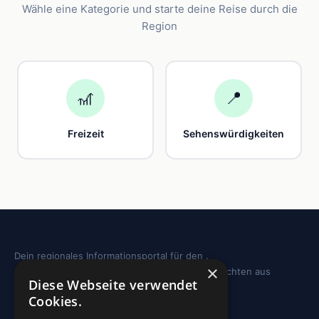
Wähle eine Kategorie und starte deine Reise durch die
Region
🎢
📍
Freizeit
Sehenswürdigkeiten
Dein regionales Informationsportal für den .
×
Sehenswürdigkeiten, Ausflugstipps und Geschichten aus
Diese Webseite verwendet
deiner Region.
Cookies.