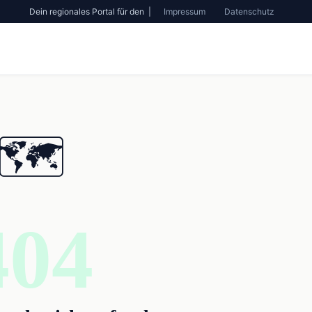
Dein regionales Portal für den |
Impressum
Datenschutz
🗺️
404