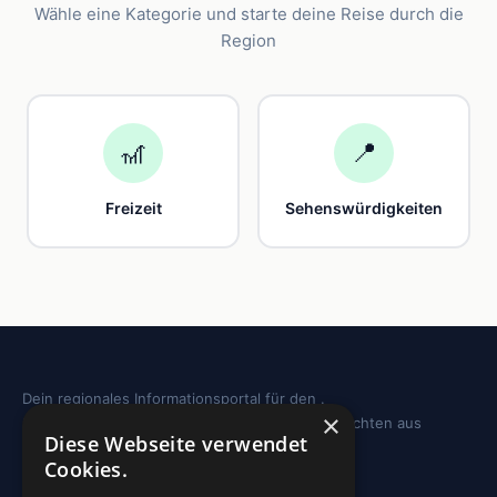
Wähle eine Kategorie und starte deine Reise durch die
Region
🎢
📍
Freizeit
Sehenswürdigkeiten
Dein regionales Informationsportal für den .
×
Sehenswürdigkeiten, Ausflugstipps und Geschichten aus
Diese Webseite verwendet
deiner Region.
Cookies.